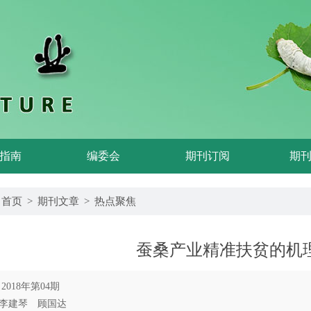
指南
编委会
期刊订阅
期
首页
>
期刊文章
>
热点聚焦
蚕桑产业精准扶贫的机
018年第04期
李建琴 顾国达