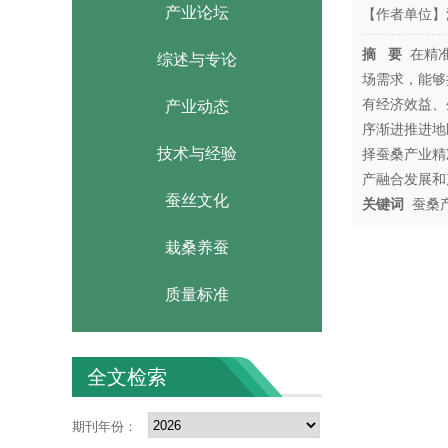
产业论坛
【作者单位】
摘 要
在精准
综述与专论
场需求，能够
有经济效益、
产业动态
序渐进推进地
技术与经验
择蚕桑产业精
产融合发展和
蚕丝文化
关键词
蚕桑产
栽桑养蚕
质量标准
全文检索
期刊年份：