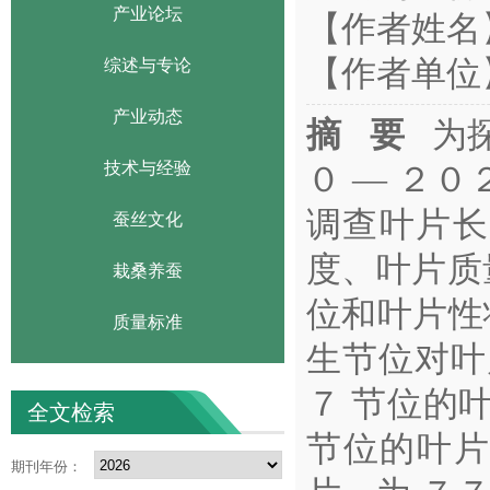
产业论坛
【作者姓名
【作者单位
综述与专论
产业动态
摘 要
为探
技术与经验
０ — ２
调查叶片长
蚕丝文化
度、叶片质
栽桑养蚕
位和叶片性
质量标准
生节位对叶
７ 节位的
全文检索
节位的叶片
期刊年份：