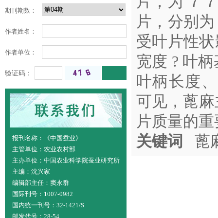
片，为 ７７
期刊期数：
片，分别为 
作者姓名：
受叶片性状影
作者单位：
宽度 ? 
验证码：
叶柄长度、
可见，蓖麻
片质量的重
关键词
蓖麻
报刊名称：《中国蚕业》
主管单位：农业农村部
主办单位：中国农业科学院蚕业研究所
主编：沈兴家
编辑部主任：窦永群
国际刊号：1007-0982
国内统一刊号：32-1421/S
邮发代号：28-54