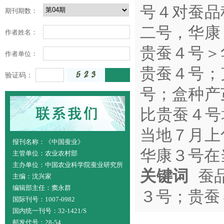
号４对蚕品
期刊期数：
二号，华康
作者姓名：
贵蚕４号＞
作者单位：
贵蚕４号；
验证码：
号；盒种产
比贵蚕４号
当地７月上
报刊名称：《中国蚕业》
华康３号在
主管单位：农业农村部
主办单位：中国农业科学院蚕业研究所
关键词
蚕品
主编：沈兴家
编辑部主任：窦永群
３号；贵蚕
国际刊号：1007-0982
国内统一刊号：32-1421/S
邮发代号：28-54