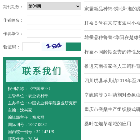
期刊期数：
家蚕新品种锦·绣×潇·湘的
作者姓名：
桂蚕５号在来宾市农村小
作者单位：
雄蚕品种鲁菁×华阳在楚雄
验证码：
柞蚕不同龄期蚕粪的特性
推进云南省家蚕人工饲料
四川珙县孝儿镇2018年至
报刊名称：《中国蚕业》
辛硫磷等３种药剂对桑象
主管单位：农业农村部
主办单位：中国农业科学院蚕业研究所
重庆市蚕桑生产组织模式
主编：沈兴家
编辑部主任：窦永群
桑叶在烟草领域的应用
国际刊号：1007-0982
国内统一刊号：32-1421/S
邮发代号：28-54