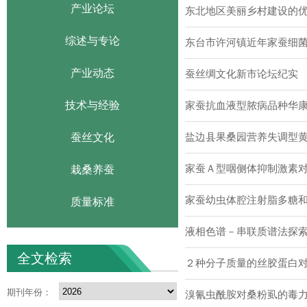
产业论坛
东北地区美丽乡村建设的
综述与专论
东台市许河镇近年家蚕细
产业动态
蚕丝绸文化新市论坛纪实
技术与经验
家蚕抗血液型脓病品种华
蚕丝文化
盐边县果桑园营养失调型
家蚕Ａ型咽侧体抑制激素
栽桑养蚕
家蚕幼虫体腔注射脂多糖
质量标准
液相色谱－串联质谱法探
全文检索
２种分子质量的丝胶蛋白
期刊年份：
溴氰虫酰胺对桑粉虱的毒